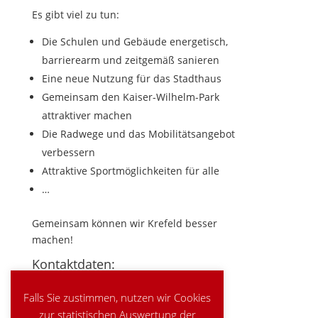
Es gibt viel zu tun:
Die Schulen und Gebäude energetisch,
barrierearm und zeitgemäß sanieren
Eine neue Nutzung für das Stadthaus
Gemeinsam den Kaiser-Wilhelm-Park
attraktiver machen
Die Radwege und das Mobilitätsangebot
verbessern
Attraktive Sportmöglichkeiten für alle
…
Gemeinsam können wir Krefeld besser
machen!
Kontaktdaten:
E-Mail:
gabi@schock.org
Falls Sie zustimmen, nutzen wir Cookies
Telefon:
0176 / 444 962 76
zur statistischen Auswertung der