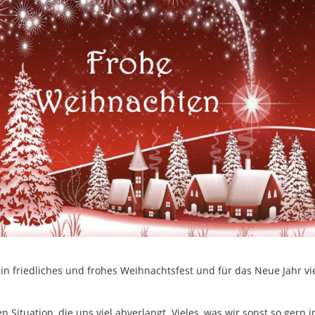
in friedliches und frohes Weihnachtsfest und für das Neue Jahr vi
n Situation, die uns viel abverlangt. Vieles, was wir sonst so gern i